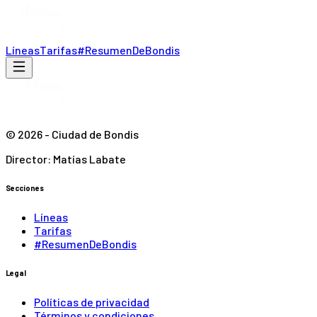
Líneas
Tarifas
#ResumenDeBondis
©
2026
- Ciudad de Bondis
Director: Matías Labate
Secciones
Líneas
Tarifas
#ResumenDeBondis
Legal
Políticas de privacidad
Términos y condiciones